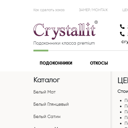
Как сделать заказ
ЗАМЕР/МОНТАЖ
ЦЕ
cr
Подоконники класса premium
ПОДОКОННИКИ
ОТКОСЫ
Каталог
ЦЕ
Стои
Белый Мат
П
Белый Глянцевый
П
П
Белый Сатин
П
П