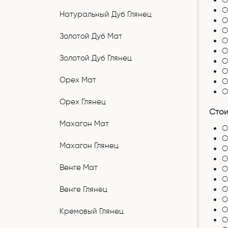
О
О
Натуральный Дуб Глянец
О
О
Золотой Дуб Мат
О
О
Золотой Дуб Глянец
О
О
Орех Мат
О
О
Орех Глянец
Стои
Махагон Мат
О
О
Махагон Глянец
О
О
Венге Мат
О
О
Венге Глянец
О
О
О
Кремовый Глянец
О