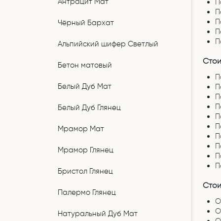
Антрацит Мат
П
П
П
Чёрный Бархат
П
П
Альпийский шифер Светлый
Стои
Бетон матовый
П
Белый Дуб Мат
П
П
П
Белый Дуб Глянец
П
П
Мрамор Мат
П
П
Мрамор Глянец
П
П
Бристол Глянец
Стои
Палермо Глянец
О
О
Натуральный Дуб Мат